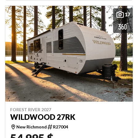
17
FOREST RIVER 2027
WILDWOOD 27RK
New Richmond
R27004
54 995 $