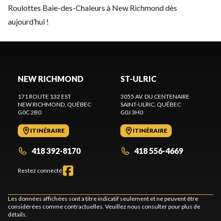
Roulottes Baie-des-Chaleurs à New Richmond dès
aujourd’hui !
NEW RICHMOND
ST-ULRIC
171 ROUTE 132 EST
3055 AV. DU CENTENAIRE
NEW RICHMOND
, QUÉBEC
SAINT-ULRIC
, QUÉBEC
G0C 2B0
G0J 3H0
ITINÉRAIRE
ITINÉRAIRE
418 392-8170
418 556-4669
Restez connecté
Les données affichées sont à titre indicatif seulement et ne peuvent être
considérées comme contractuelles. Veuillez nous consulter pour plus de
détails.