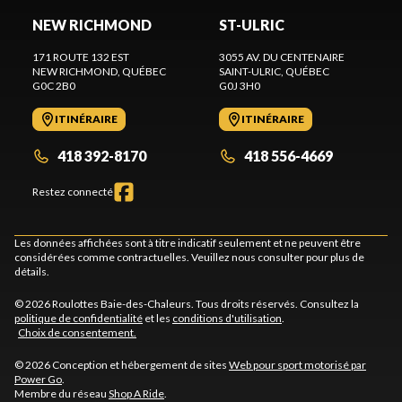
NEW RICHMOND
ST-ULRIC
171 ROUTE 132 EST
3055 AV. DU CENTENAIRE
NEW RICHMOND
, QUÉBEC
SAINT-ULRIC
, QUÉBEC
G0C 2B0
G0J 3H0
ITINÉRAIRE
ITINÉRAIRE
418 392-8170
418 556-4669
Restez connecté
Les données affichées sont à titre indicatif seulement et ne peuvent être
considérées comme contractuelles. Veuillez nous consulter pour plus de
détails.
© 2026 Roulottes Baie-des-Chaleurs. Tous droits réservés. Consultez la
politique de confidentialité
et les
conditions d'utilisation
.
Choix de consentement.
© 2026 Conception et hébergement de sites
Web pour sport motorisé par
Power Go
.
Membre du réseau
Shop A Ride
.