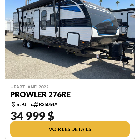
HEARTLAND 2022
PROWLER 276RE
St-Ulric
R25054A
34 999 $
VOIR LES DÉTAILS