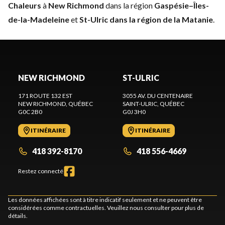
Chaleurs
à
New Richmond
dans la région
Gaspésie–Îles-
de-la-Madeleine
et
St-Ulric dans la région de la Matanie
.
NEW RICHMOND
ST-ULRIC
171 ROUTE 132 EST
3055 AV. DU CENTENAIRE
NEW RICHMOND
, QUÉBEC
SAINT-ULRIC
, QUÉBEC
G0C 2B0
G0J 3H0
ITINÉRAIRE
ITINÉRAIRE
418 392-8170
418 556-4669
Restez connecté
Les données affichées sont à titre indicatif seulement et ne peuvent être
considérées comme contractuelles. Veuillez nous consulter pour plus de
détails.