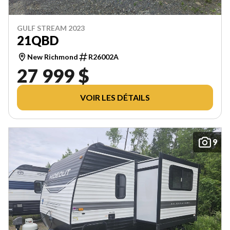
GULF STREAM 2023
21QBD
New Richmond
R26002A
27 999 $
VOIR LES DÉTAILS
9