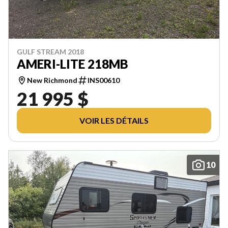
GULF STREAM 2018
AMERI-LITE 218MB
New Richmond
INS00610
21 995 $
VOIR LES DÉTAILS
10