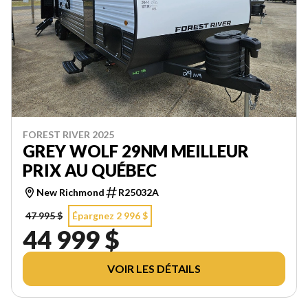
FOREST RIVER 2025
GREY WOLF 29NM MEILLEUR
PRIX AU QUÉBEC
New Richmond
R25032A
47 995 $
Épargnez 2 996 $
44 999 $
VOIR LES DÉTAILS