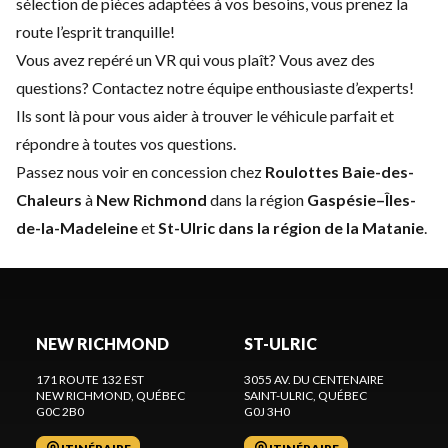
sélection de pièces adaptées à vos besoins, vous prenez la
route l’esprit tranquille!
Vous avez repéré un VR qui vous plaît? Vous avez des
questions?
Contactez notre équipe enthousiaste d’experts
!
Ils sont là pour vous aider à trouver le véhicule parfait et
répondre à toutes vos questions.
Passez nous voir en concession chez
Roulottes Baie-des-
Chaleurs
à
New Richmond
dans la région
Gaspésie–Îles-
de-la-Madeleine
et
St-Ulric dans la région de la Matanie
.
NEW RICHMOND
ST-ULRIC
171 ROUTE 132 EST
3055 AV. DU CENTENAIRE
NEW RICHMOND
, QUÉBEC
SAINT-ULRIC
, QUÉBEC
G0C 2B0
G0J 3H0