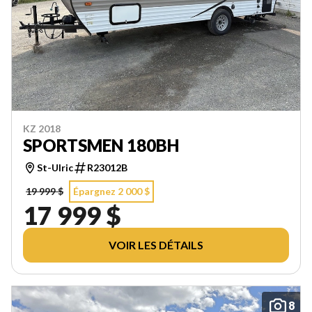
KZ 2018
SPORTSMEN 180BH
St-Ulric
R23012B
19 999 $
Épargnez 2 000 $
17 999 $
VOIR LES DÉTAILS
8