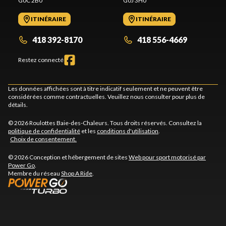
G0C 2B0
G0J 3H0
ITINÉRAIRE
ITINÉRAIRE
418 392-8170
418 556-4669
Restez connecté
Les données affichées sont à titre indicatif seulement et ne peuvent être
considérées comme contractuelles. Veuillez nous consulter pour plus de
détails.
© 2026 Roulottes Baie-des-Chaleurs. Tous droits réservés. Consultez la
politique de confidentialité
et les
conditions d'utilisation
.
Choix de consentement.
© 2026 Conception et hébergement de sites
Web pour sport motorisé par
Power Go
.
Membre du réseau
Shop A Ride
.