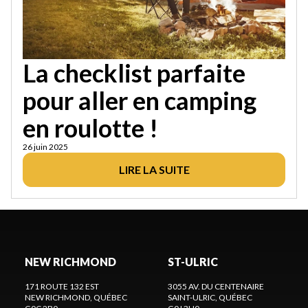
La checklist parfaite
pour aller en camping
en roulotte !
26 juin 2025
LIRE LA SUITE
NEW RICHMOND
ST-ULRIC
171 ROUTE 132 EST
3055 AV. DU CENTENAIRE
NEW RICHMOND
, QUÉBEC
SAINT-ULRIC
, QUÉBEC