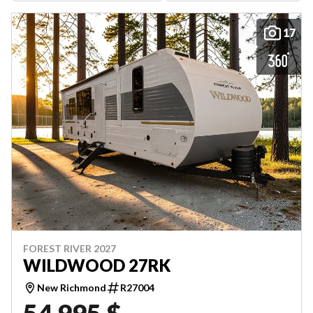
17
FOREST RIVER 2027
WILDWOOD 27RK
New Richmond
R27004
54 995 $