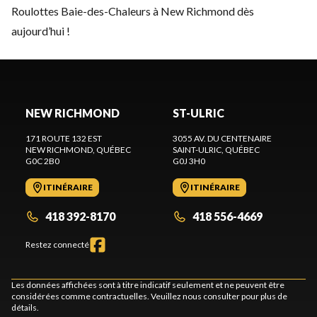
Roulottes Baie-des-Chaleurs à New Richmond dès
aujourd’hui !
NEW RICHMOND
ST-ULRIC
171 ROUTE 132 EST
3055 AV. DU CENTENAIRE
NEW RICHMOND
, QUÉBEC
SAINT-ULRIC
, QUÉBEC
G0C 2B0
G0J 3H0
ITINÉRAIRE
ITINÉRAIRE
418 392-8170
418 556-4669
Restez connecté
Les données affichées sont à titre indicatif seulement et ne peuvent être
considérées comme contractuelles. Veuillez nous consulter pour plus de
détails.