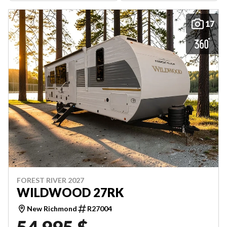
17
FOREST RIVER 2027
WILDWOOD 27RK
New Richmond
R27004
54 995 $