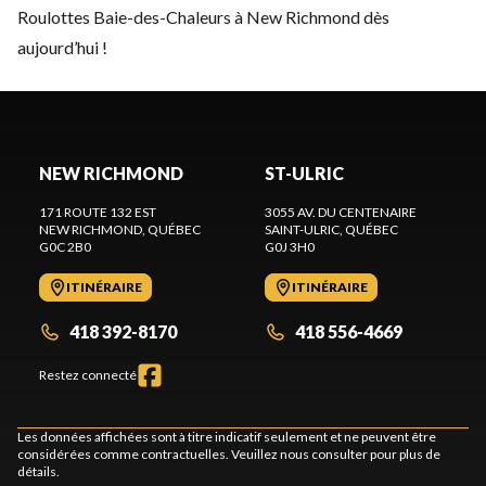
Roulottes Baie-des-Chaleurs à New Richmond dès
aujourd’hui !
NEW RICHMOND
ST-ULRIC
171 ROUTE 132 EST
3055 AV. DU CENTENAIRE
NEW RICHMOND
, QUÉBEC
SAINT-ULRIC
, QUÉBEC
G0C 2B0
G0J 3H0
ITINÉRAIRE
ITINÉRAIRE
418 392-8170
418 556-4669
Restez connecté
Les données affichées sont à titre indicatif seulement et ne peuvent être
considérées comme contractuelles. Veuillez nous consulter pour plus de
détails.