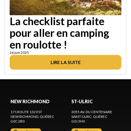
La checklist parfaite
pour aller en camping
en roulotte !
26 juin 2025
LIRE LA SUITE
NEW RICHMOND
ST-ULRIC
171 ROUTE 132 EST
3055 AV. DU CENTENAIRE
NEW RICHMOND
, QUÉBEC
SAINT-ULRIC
, QUÉBEC
G0C 2B0
G0J 3H0