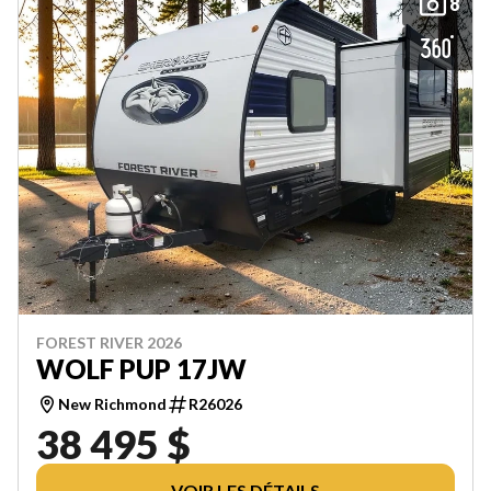
8
FOREST RIVER 2026
WOLF PUP 17JW
New Richmond
R26026
38 495 $
VOIR LES DÉTAILS