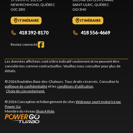
NEW RICHMOND
, QUÉBEC
SAINT-ULRIC
, QUÉBEC
G0C 2B0
G0J 3H0
ITINÉRAIRE
ITINÉRAIRE
418 392-8170
418 556-4669
Restez connecté
Les données affichées sont à titre indicatif seulement et ne peuvent être
considérées comme contractuelles. Veuillez nous consulter pour plus de
détails.
© 2026 Roulottes Baie-des-Chaleurs. Tous droits réservés. Consultez la
politique de confidentialité
et les
conditions d'utilisation
.
Choix de consentement.
© 2026 Conception et hébergement de sites
Web pour sport motorisé par
Power Go
.
Membre du réseau
Shop A Ride
.