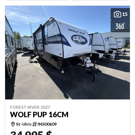
15
FOREST RIVER 2027
WOLF PUP 16CM
St-Ulric
INS00609
34 995 $