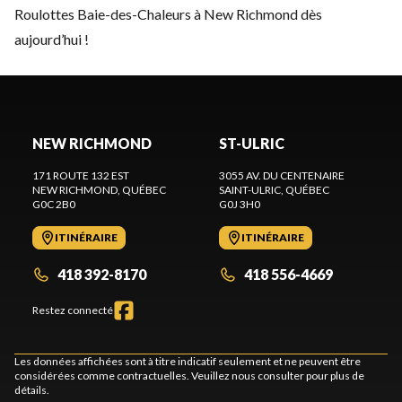
Roulottes Baie-des-Chaleurs à New Richmond dès
aujourd’hui !
NEW RICHMOND
ST-ULRIC
171 ROUTE 132 EST
3055 AV. DU CENTENAIRE
NEW RICHMOND
, QUÉBEC
SAINT-ULRIC
, QUÉBEC
G0C 2B0
G0J 3H0
ITINÉRAIRE
ITINÉRAIRE
418 392-8170
418 556-4669
Restez connecté
Les données affichées sont à titre indicatif seulement et ne peuvent être
considérées comme contractuelles. Veuillez nous consulter pour plus de
détails.