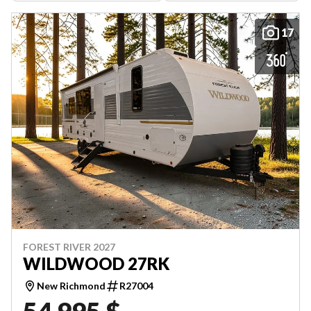
17
FOREST RIVER 2027
WILDWOOD 27RK
New Richmond
R27004
54 995 $