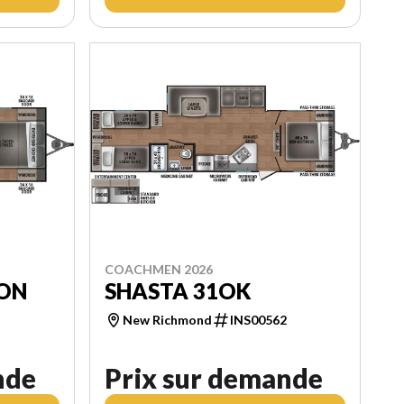
COACHMEN 2026
ION
SHASTA 31OK
New Richmond
INS00562
2
nde
Prix sur demande