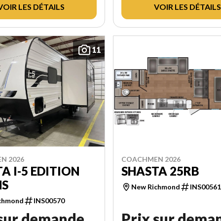
VOIR LES DÉTAILS
VOIR LES DÉTAILS
11
N 2026
COACHMEN 2026
A I-5 EDITION
SHASTA 25RB
HS
New Richmond
INS0056
chmond
INS00570
 sur demande
Prix sur dema