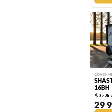
COACHME
SHAS
16BH
St-Ulri
29 9