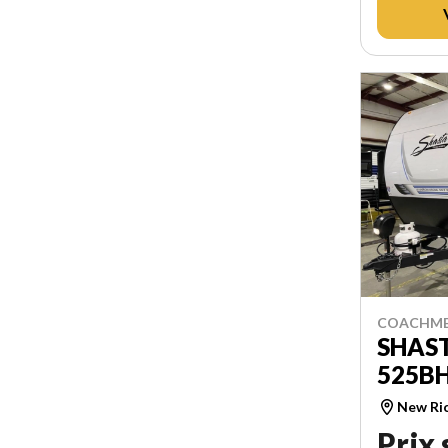
COACHME
SHAST
525B
New Ri
Prix