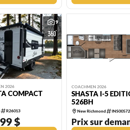
9
N 2026
COACHMEN 2026
TA COMPACT
SHASTA I-5 EDIT
526BH
c
R26013
New Richmond
INS0057
99 $
Prix sur dema