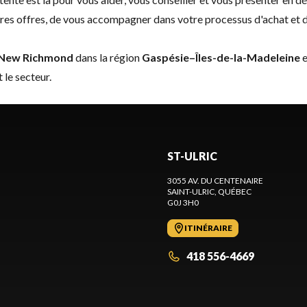
ières offres, de vous accompagner dans votre processus d'achat et 
New Richmond
dans la région
Gaspésie–Îles-de-la-Madeleine
e
 le secteur.
ST-ULRIC
3055 AV. DU CENTENAIRE
SAINT-ULRIC
, QUÉBEC
G0J 3H0
ITINÉRAIRE
418 556-4669