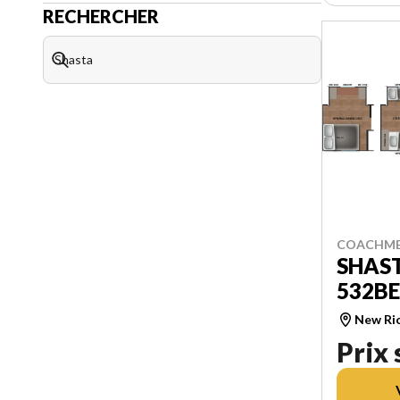
RECHERCHER
COACHME
SHAST
532B
New Ri
Prix