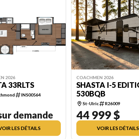
N 2026
COACHMEN 2026
A 33RLTS
SHASTA I-5 EDIT
530BQB
chmond
INS00564
St-Ulric
R26009
44 999 $
 sur demande
VOIR LES DÉTAILS
VOIR LES DÉTAILS