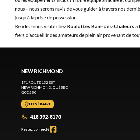
nous
– nous serons ravis de vous guider à travers nos dern
jusqu'à la prise de possession.
Rendez-nous visite chez
Roulottes Baie-des-Chaleurs
à
fiers d'accueillir des amateurs de plein air provenant de tout
NEW RICHMOND
171 ROUTE 132 EST
NEW RICHMOND
, QUÉBEC
G0C 2B0
ITINÉRAIRE
418 392-8170
Restez connecté