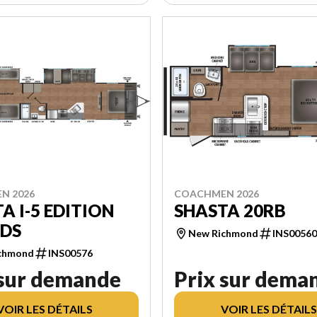
N 2026
COACHMEN 2026
A I-5 EDITION
SHASTA 20RB
EDS
New Richmond
INS0056
chmond
INS00576
 sur demande
Prix sur dema
VOIR LES DÉTAILS
VOIR LES DÉTAILS