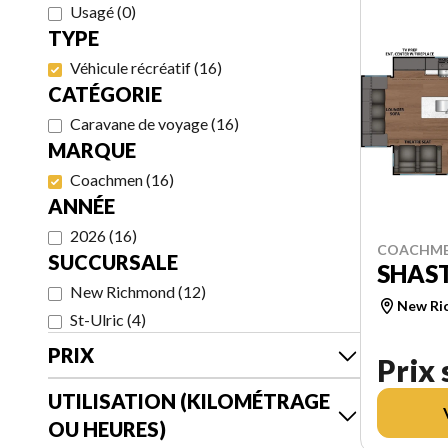
Usagé
(
0
)
TYPE
Véhicule récréatif
(
16
)
CATÉGORIE
Caravane de voyage
(
16
)
MARQUE
Coachmen
(
16
)
ANNÉE
2026
(
16
)
COACHME
SUCCURSALE
SHAST
New Richmond
(
12
)
New Ri
St-Ulric
(
4
)
PRIX
Prix
UTILISATION (KILOMÉTRAGE
OU HEURES)