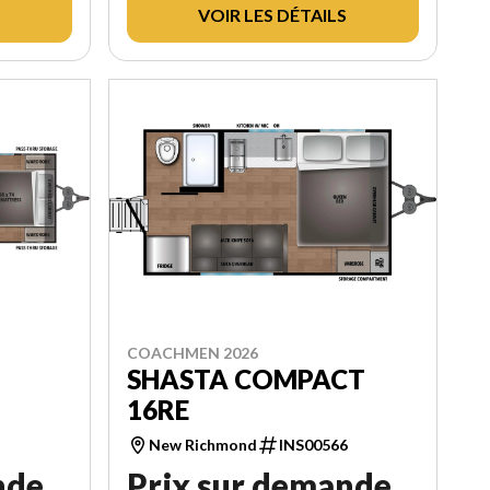
VOIR LES DÉTAILS
COACHMEN 2026
SHASTA COMPACT
16RE
1
New Richmond
INS00566
nde
Prix sur demande