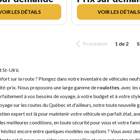
VOIR LES DÉTAILS
VOIR LES DÉTAILS
Précédent
1 de 2
S
 St-Ulric
nfort sur la route ? Plongez dans notre inventaire de véhicules neu
qualité-prix. Nous proposons une large gamme de
roulottes
, avec le
rfaitement à vos besoins de voyage, à votre budget et à votre style
yage sur les routes du Québec et d'ailleurs, notre toute nouvelle g
etien expert
est là pour maintenir votre véhicule en parfait état, a
es meilleures conditions, en toute sécurité pour vous et votre famil
us hésitez encore entre quelques modèles ou options ? Vous avez des
te est là pour vous aider, vous conseiller et vous présenter en dét